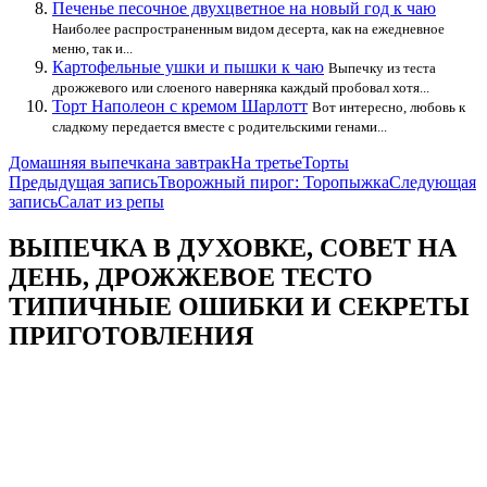
Печенье песочное двухцветное на новый год к чаю
Наиболее распространенным видом десерта, как на ежедневное
меню, так и...
Картофельные ушки и пышки к чаю
Выпечку из теста
дрожжевого или слоеного наверняка каждый пробовал хотя...
Торт Наполеон с кремом Шарлотт
Вот интересно, любовь к
сладкому передается вместе с родительскими генами...
Домашняя выпечка
на завтрак
На третье
Торты
Навигация
Предыдущая запись
Творожный пирог: Торопыжка
Следующая
запись
Салат из репы
по
записям
ВЫПЕЧКА В ДУХОВКЕ, СОВЕТ НА
ДЕНЬ, ДРОЖЖЕВОЕ ТЕСТО
ТИПИЧНЫЕ ОШИБКИ И СЕКРЕТЫ
ПРИГОТОВЛЕНИЯ