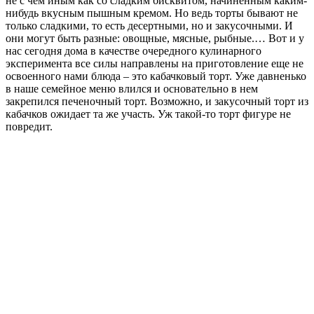
не с чем иным как со сладким бисквитом, начиненным каким-
нибудь вкусным пышным кремом. Но ведь торты бывают не
только сладкими, то есть десертными, но и закусочными. И
они могут быть разные: овощные, мясные, рыбные.… Вот и у
нас сегодня дома в качестве очередного кулинарного
эксперимента все силы направлены на приготовление еще не
освоенного нами блюда – это кабачковый торт. Уже давненько
в наше семейное меню влился и основательно в нем
закрепился печеночный торт. Возможно, и закусочный торт из
кабачков ожидает та же участь. Уж такой-то торт фигуре не
повредит
.