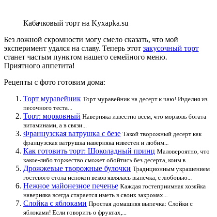
Кабачковый торт на Kyxapka.su
Без ложной скромности могу смело сказать, что мой
эксперимент удался на славу. Теперь этот
закусочный торт
станет частым пунктом нашего семейного меню.
Приятного аппетита!
Рецепты с фото готовим дома:
Торт муравейник
Торт муравейник на десерт к чаю! Изделия из
песочного теста...
Торт: морковный
Наверняка известно всем, что морковь богата
витаминами, а в связи...
Французская ватрушка с безе
Такой творожный десерт как
французская ватрушка наверняка известен и любим...
Как готовить торт: Шоколадный принц
Маловероятно, что
какое-либо торжество сможет обойтись без десерта, коим в...
Дрожжевые творожные булочки
Традиционным украшением
гостевого стола испокон веков являлась выпечка, с любовью...
Нежное майонезное печенье
Каждая гостеприимная хозяйка
наверняка всегда старается иметь в своих закромах...
Слойка с яблоками
Простая домашняя выпечка: Слойки с
яблоками! Если говорить о фруктах,...