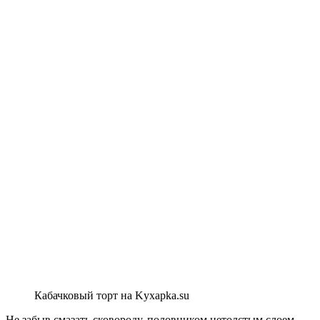
Кабачковый торт на Kyxapka.su
Не забыв смазать сковороду, половником нетолстым слоем