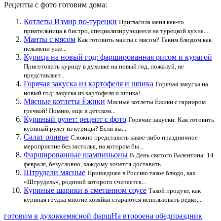
Рецепты с фото готовим дома:
Котлеты Измир по-турецки
Пригласила меня как-то
приятельница в бистро, специализирующееся на турецкой кухне....
Манты с мясом
Как готовить манты с мясом? Таким блюдом как
пельмени уже...
Курица на новый год: фаршированная рисом и курагой
Приготовить курицу в духовке на новый год, пожалуй, не
представляет...
Горячая закуска из картофеля и шпика
Горячая закуска на
новый год: закуска из картофеля и шпика!...
Мясные котлеты Ёжики
Мясные котлеты Ёжики с гарниром
гречкой! Помню, еще в детском...
Куриный рулет: рецепт с фото
Горячие закуски: Как готовить
куриный рулет из курицы? Если вы...
Салат оливье
Сложно представить какое-либо праздничное
мероприятие без застолья, на котором бы...
Фаршированные шампиньоны
В День святого Валентина: 14
февраля, безусловно, каждому хочется доставить...
Штрудели мясные
Пришедшее в Россию такое блюдо, как
«Штрудель», родиной которого считается...
Куриные шарики в сметанном соусе
Такой продукт, как
куриная грудка многие хозяйки стараются использовать редко,...
готовим в духовке
мясной фарш
На второе
на обед
праздник