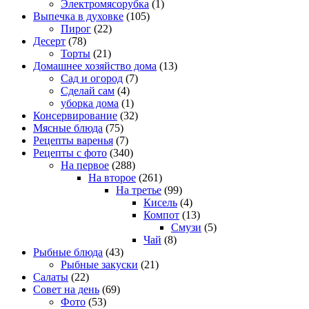
Электромясорубка
(1)
Выпечка в духовке
(105)
Пирог
(22)
Десерт
(78)
Торты
(21)
Домашнее хозяйство дома
(13)
Сад и огород
(7)
Сделай сам
(4)
уборка дома
(1)
Консервирование
(32)
Мясные блюда
(75)
Рецепты варенья
(7)
Рецепты с фото
(340)
На первое
(288)
На второе
(261)
На третье
(99)
Кисель
(4)
Компот
(13)
Смузи
(5)
Чай
(8)
Рыбные блюда
(43)
Рыбные закуски
(21)
Салаты
(22)
Совет на день
(69)
Фото
(53)