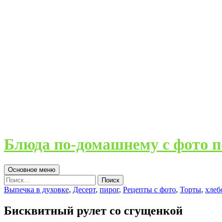
Блюда по-домашнему с фото п
Поиск
Перейти
Основное меню
к
Найти:
содержимому
Выпечка в духовке
,
Десерт
,
пирог
,
Рецепты с фото
,
Торты
,
хлеб
Бисквитный рулет со сгущенкой