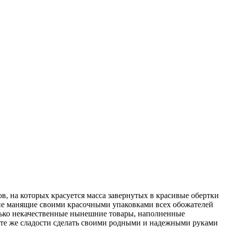
, на которых красуется масса завернутых в красивые обертки
ие манящие своими красочными упаковками всех обожателей
колько некачественные нынешние товары,
наполненные
 те же сладости сделать своими родными и надежными руками