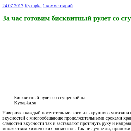
24.07.2013
Kyxapka
1 комментарий
За час готовим бисквитный рулет со сг
Бисквитный рулет со сгущенкой на
Kyxapka.su
Наверняка каждый посетитель мелкого иль крупного магазина 
вкусностей с многообещающе продолжительными сроками хран
сладостей вкусности так и заставляют протянуть руку и напра
множеством химических элементов. Так не лучше ли, приложив