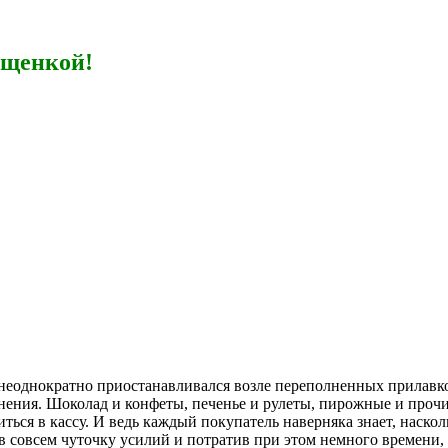
ущенкой!
неоднократно приостанавливался возле переполненных прилавков
ения. Шоколад и конфеты, печенье и рулеты, пирожные и проч
виться в кассу. И ведь каждый покупатель наверняка знает, нас
 совсем чуточку усилий и потратив при этом немного времени,