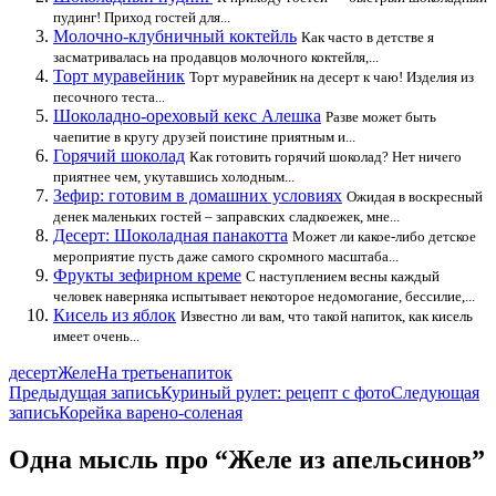
пудинг! Приход гостей для...
Молочно-клубничный коктейль
Как часто в детстве я
засматривалась на продавцов молочного коктейля,...
Торт муравейник
Торт муравейник на десерт к чаю! Изделия из
песочного теста...
Шоколадно-ореховый кекс Алешка
Разве может быть
чаепитие в кругу друзей поистине приятным и...
Горячий шоколад
Как готовить горячий шоколад? Нет ничего
приятнее чем, укутавшись холодным...
Зефир: готовим в домашних условиях
Ожидая в воскресный
денек маленьких гостей – заправских сладкоежек, мне...
Десерт: Шоколадная панакотта
Может ли какое-либо детское
мероприятие пусть даже самого скромного масштаба...
Фрукты зефирном креме
С наступлением весны каждый
человек наверняка испытывает некоторое недомогание, бессилие,...
Кисель из яблок
Известно ли вам, что такой напиток, как кисель
имеет очень...
десерт
Желе
На третье
напиток
Навигация
Предыдущая запись
Куриный рулет: рецепт с фото
Следующая
запись
Корейка варено-соленая
по
записям
Одна мысль про “Желе из апельсинов”