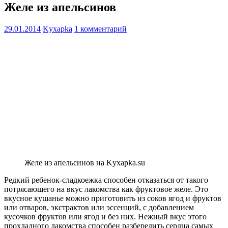
Желе из апельсинов
29.01.2014
Kyxapka
1 комментарий
Желе из апельсинов на Kyxapka.su
Редкий ребенок-сладкоежка способен отказаться от такого
потрясающего на вкус лакомства как фруктовое желе. Это
вкусное кушанье можно приготовить из соков ягод и фруктов
или отваров, экстрактов или эссенций, с добавлением
кусочков фруктов или ягод и без них. Нежный вкус этого
прохладного лакомства способен разбередить сердца самых