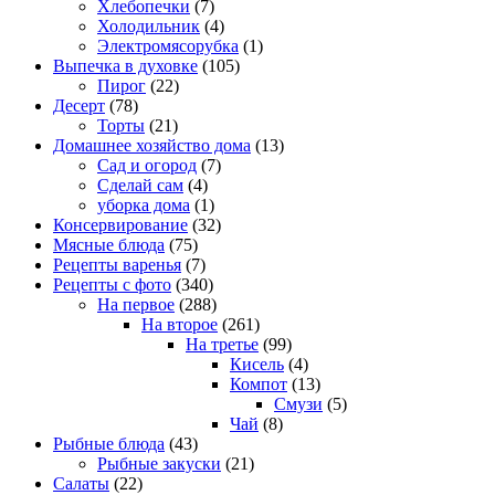
Хлебопечки
(7)
Холодильник
(4)
Электромясорубка
(1)
Выпечка в духовке
(105)
Пирог
(22)
Десерт
(78)
Торты
(21)
Домашнее хозяйство дома
(13)
Сад и огород
(7)
Сделай сам
(4)
уборка дома
(1)
Консервирование
(32)
Мясные блюда
(75)
Рецепты варенья
(7)
Рецепты с фото
(340)
На первое
(288)
На второе
(261)
На третье
(99)
Кисель
(4)
Компот
(13)
Смузи
(5)
Чай
(8)
Рыбные блюда
(43)
Рыбные закуски
(21)
Салаты
(22)