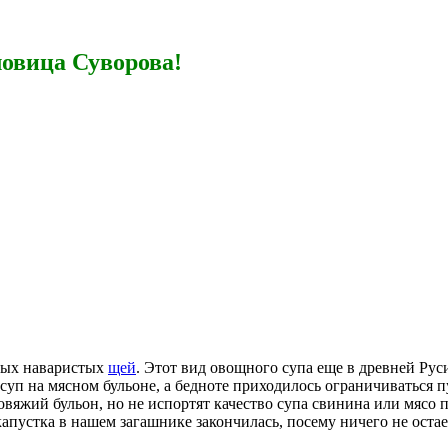
овица Суворова!
сных наваристых
щей
. Этот вид овощного супа еще в древней Руси
суп на мясном бульоне, а бедноте приходилось ограничиваться
яжий бульон, но не испортят качество супа свинина или мясо пт
 капустка в нашем загашнике закончилась, посему ничего не ост