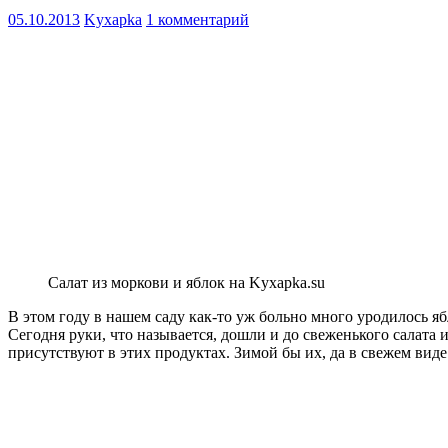
05.10.2013
Kyxapka
1 комментарий
Салат из моркови и яблок на Kyxapka.su
В этом году в нашем саду как-то уж больно много уродилось ябл
Сегодня руки, что называется, дошли и до свеженького салат
присутствуют в этих продуктах. Зимой бы их, да в свежем вид