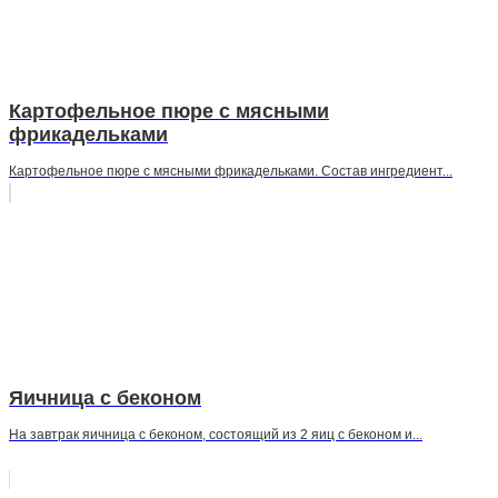
Картофельное пюре с мясными
фрикадельками
Картофельное пюре с мясными фрикадельками. Состав ингредиент...
Яичница с беконом
На завтрак яичница с беконом, состоящий из 2 яиц с беконом и...