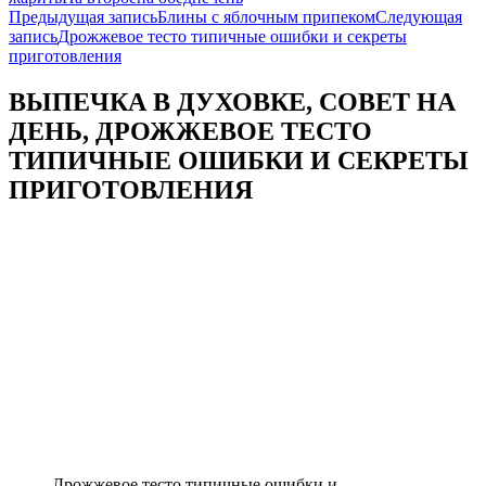
Навигация
Предыдущая запись
Блины с яблочным припеком
Следующая
запись
Дрожжевое тесто типичные ошибки и секреты
по
приготовления
записям
ВЫПЕЧКА В ДУХОВКЕ, СОВЕТ НА
ДЕНЬ, ДРОЖЖЕВОЕ ТЕСТО
ТИПИЧНЫЕ ОШИБКИ И СЕКРЕТЫ
ПРИГОТОВЛЕНИЯ
Дрожжевое тесто типичные ошибки и