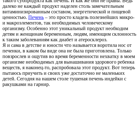
такого субпродукта как печень. И как же они не правы. Ведь
далеко не каждый продукт наделен столь замечательным
витаминизированным составом, энергетической и пищевой
ценностью.
Печень
– это просто кладезь полезнейших микро-
и макроэлементов, так необходимых человеческому
организму. Особенно этот уникальный продукт необходим
детям и женщинам беременным, людям, имеющим склонность
к таким заболеваниям как диабет и атеросклероз.
Я и сама в детстве и юности что называется воротила нос от
печенки, в каком бы виде она не была приготовлена. Только
повзрослев и ощутив во время беременности нехватку в моем
организме необходимых для вынашивания здорового ребенка
веществ, я наконец-то, распробовала этот продукт. Вот теперь
пытаюсь приучить и своих уже достаточно не маленьких
детей. Сегодня на нашем столе тушеная печень индейки с
ракушками на гарнир
.