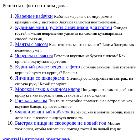
Рецепты с фото готовим дома:
Жареные кабачки
Кабачки жарены с помидорами к
праздничному застолью Закуски являются неотъемлемой...
Куриные мини рулеты с начинкой для гостей
Ожидая
гостей и желая непременно удивить их своими кулинарными
способностями,...
Манты с мясом
Как готовить манты с мясом? Таким блюдом как
пельмени уже...
Чебуреки с мясом
Готовим вкусные чебуреки с мясом! Как
приятно окунуться в детство:...
Куриный рулет: рецепт с фото
Горячие закуски: Как готовить
куриный рулет из курицы? Если вы...
Яичница со шкварками
Яичница со шкварками на завтрак: на
скорую руку! Какой продукт...
Морской язык в сырном кляре
Популярность такого рыбного
продукта как морской язык становится в последние...
Гречка с мясом
Ничто не способно повлиять на настроение как
вкусное блюдо, приготовленное...
Фаршированный кабачок
Кабачок, как и многие овощи, имеет
довольно высокую пищевую ценность....
Быстрая пицца на сковороде на новый год
Милые
хозяюшки, чтобы внезапный приход гостей на новый год не...
жарить
На второе
на обед
печень