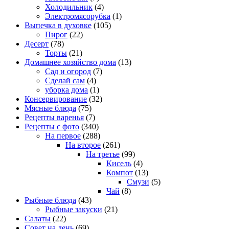
Холодильник
(4)
Электромясорубка
(1)
Выпечка в духовке
(105)
Пирог
(22)
Десерт
(78)
Торты
(21)
Домашнее хозяйство дома
(13)
Сад и огород
(7)
Сделай сам
(4)
уборка дома
(1)
Консервирование
(32)
Мясные блюда
(75)
Рецепты варенья
(7)
Рецепты с фото
(340)
На первое
(288)
На второе
(261)
На третье
(99)
Кисель
(4)
Компот
(13)
Смузи
(5)
Чай
(8)
Рыбные блюда
(43)
Рыбные закуски
(21)
Салаты
(22)
Совет на день
(69)