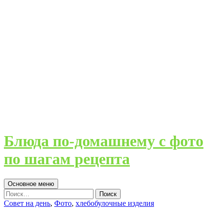
Блюда по-домашнему с фото
по шагам рецепта
Поиск
Перейти
Основное меню
к
Найти:
содержимому
Совет на день
,
Фото
,
хлебобулочные изделия