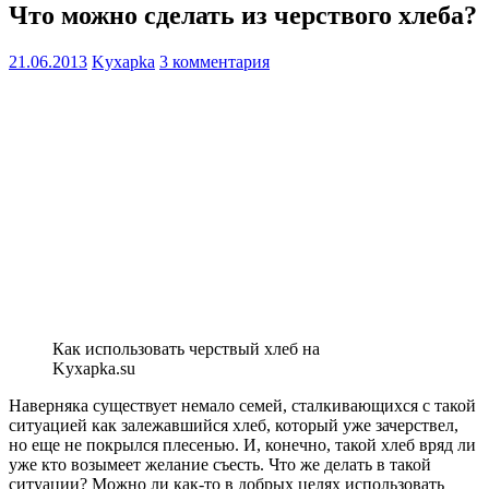
Что можно сделать из черствого хлеба?
21.06.2013
Kyxapka
3 комментария
Как использовать черствый хлеб на
Kyxapka.su
Наверняка существует немало семей, сталкивающихся с такой
ситуацией как залежавшийся хлеб, который уже зачерствел,
но еще не покрылся плесенью. И, конечно, такой хлеб вряд ли
уже кто возымеет желание съесть. Что же делать в такой
ситуации? Можно ли как-то в добрых целях использовать