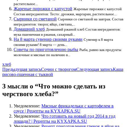
растительное...
Жареные пирожки с капустой
Жареные пирожки с капустой
Состав ингредиентов: Тесто: дрожжи, маргарин, растительное...
Сырники со сметаной
Сырники со сметаной на завтрак. Состав
ингредиентов: творог, яйцо, сметана,...
Домашний хлеб
Домашний ржаной хлеб Состав ингредиентов:
мука пшеничная и ржаная, сахарный...
На 8 марта сувенир своими руками
Сувенир к 8 марта
своими руками! 8 марта — день...
Советы по приготовлению рыбы
Рыба, равно как продукты
молочные и мясные по наличию в...
хлеб
Навигация
Предыдущая запись
Сочни с творогом
Следующая запись
Каша
рисово-пшенная с тыквой
по
записям
3 мысли о “Что можно сделать из
черствого хлеба?”
Уведомление:
Мясные фрикадельки с картофелем в
соусе | Рецепты на KYXAPKA.SU
Уведомление:
Что готовить на новый год 2014 в год
лошади? | Рецепты на KYXAPKA.SU
Уведомление:
Рецепт приготовления гренок в яйце на