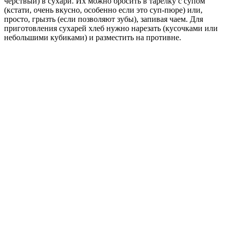
черствый) в сухари. Их можно бросить в тарелку с супом
(кстати, очень вкусно, особенно если это суп-пюре) или,
просто, грызть (если позволяют зубы), запивая чаем. Для
приготовления сухарей хлеб нужно нарезать (кусочками или
небольшими кубиками) и разместить на противне.