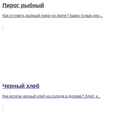
Пирог рыбный
Как готовить рыбный пирог из филе? Каких только рец...
Черный хлеб
Как испечь черный хлеб на солоде в духовке? Хлеб, к...