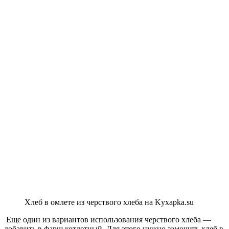
Хлеб в омлете из черствого хлеба на Kyxapka.su
Еще один из вариантов использования черствого хлеба —
добавить в фарш котлетный. Для этого нужно замочить хлеб в