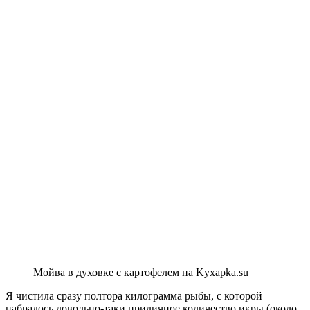
Мойва в духовке с картофелем на Kyxapka.su
Я чистила сразу полтора килограмма рыбы, с которой
набралось довольно-таки приличное количество икры (около