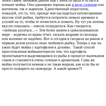
Моей самой любимой рыбой еще с юности была и остается
поныне мойва. Она одинаково хороша как
в виде соленом
или
копченом, так и жареном. Единственный недостаток,
пожалуй, это то, что, прежде чем насладиться неповторимым
вкусом этой рыбки, требуется потратить немало времени и
усилий на то, чтобы ее почистить и помыть. Ну тут уж хочешь
вкусно покушать – изволь потрудиться. Как говорится,
«любишь кататься…». Тем более живем в цивилизованном
мире – водичка из крана течет, таскать ведрами из колодца
или колонки не надобно. Вот и сегодня я съездила на рынок и
первым делом купила свою любимую рыбку. Теперь у нас на
ужин будет мойва с картофелем в духовке. Такой способ
приготовления мойвыинтересен тем, что картофель
пропитывается выделяющимся из рыбы в процессе выпекания
соком и становится очень сочным и ароматным. Сама же
мойва получается нежная и не такая жирная, как если бы ее
просто пожарить на сковороде. А какой аромат!!!