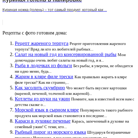
Куриная ножка (голень) – тот самый продукт, который как ...
Рецепты с фото готовим дома:
Рецепт жареного терпуга
Рецепт приготовления жареного
терпуга! Вряд ли кто из любителей рыбных...
Салат на новый год из консервированной рыбы
Мои
домочадцы очень любят салаты на новый год, и я...
Рыба в лодочках из фольги
Без рыбы, я уверена, не обходится
ни одно меню, будь...
Жарим в кляре филе трески
Как правильно жарить в кляре
филе трески? Как ни странно,...
Как засолить скумбрию
Что может быть вкуснее картошки
(вареной, печеной, толченой или жареной)...
Котлеты из щуки на ужин
Помните, как в известной всем нам с
детства сказке о...
Морской язык в сырном кляре
Популярность такого рыбного
продукта как морской язык становится в последние...
Караси в духовке печеные
Карась, запеченный в духовке на
семейный ужин! С теми, кто...
Рыбный пирог из морского языка
Штудируя безграничные
просторы Интернета, я все чаще стала захаживать на...