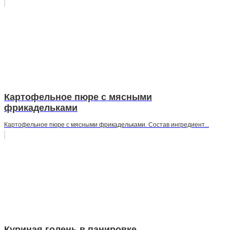
Картофельное пюре с мясными
фрикадельками
Картофельное пюре с мясными фрикадельками. Состав ингредиент...
Куриная голень в панировке