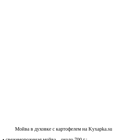
Мойва в духовке с картофелем на Kyxapka.su
• свежемороженая мойва – около 700 г.;