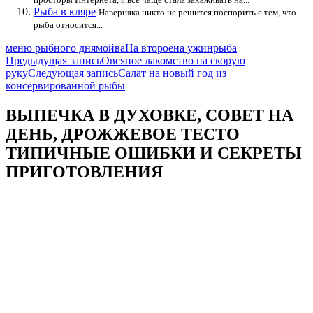
Рыба в кляре
Наверняка никто не решится поспорить с тем, что
рыба относится...
меню рыбного дня
мойва
На второе
на ужин
рыба
Навигация
Предыдущая запись
Овсяное лакомство на скорую
руку
Следующая запись
Салат на новый год из
по
консервированной рыбы
записям
ВЫПЕЧКА В ДУХОВКЕ, СОВЕТ НА
ДЕНЬ, ДРОЖЖЕВОЕ ТЕСТО
ТИПИЧНЫЕ ОШИБКИ И СЕКРЕТЫ
ПРИГОТОВЛЕНИЯ